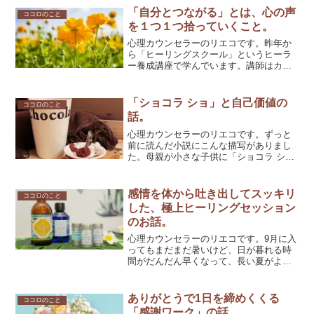
っかくマンツーマンだし、テキストでは
「自分とつながる」とは、心の声
ココロのこと
なくフリートークにしまし...
を１つ１つ拾っていくこと。
心理カウンセラーのリエコです。昨年か
ら「ヒーリングスクール」というヒーラ
ー養成講座で学んでいます。講師はカウ
ンセラーでヒーラーのジュンコさんとミ
ナトさん。ヒーリング（癒し）という”カ
タチのないもの”を学ぶことは、なにかと
「ショコラ ショ」と自己価値の
ココロのこと
思考で理解したい私に...
話。
心理カウンセラーのリエコです。ずっと
前に読んだ小説にこんな描写がありまし
た。母親が小さな子供に「ショコラ ショ
（ホットチョコレート）」を手渡すんで
す。「熱いから気を付けてね」って言い
ながら。たったそれだけなんだけど、当
感情を体から吐き出してスッキリ
ココロのこと
時の私は「フランスの日...
した、極上ヒーリングセッション
のお話。
心理カウンセラーのリエコです。9月に入
ってもまだまだ暑いけど、日が暮れる時
間がだんだん早くなって、長い夏がよう
やく終わろうとしています。みなさまは
どんな夏を過ごされたのでしょうか？私
の夏は、足の手術で歩行が困難だったこ
ありがとうで1日を締めくくる
ココロのこと
ともあり、遠出しないま...
「感謝ワーク」の話。