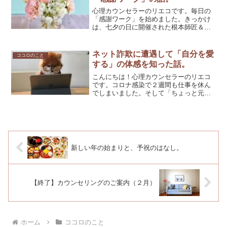
心理カウンセラーのリエコです。毎日の
「感謝ワーク」を始めました。きっかけ
は、七夕の日に開催された根本師匠＆お
弟子たちのYouTubeイベント。視聴者特
典として企画された飯道さくらカウンセ
ラーの「感謝ワーク」のワークショップ
ネット詐欺に遭遇して「自分を愛
ココロのこと
に参加したんです。...
する」の体感を知った話。
こんにちは！心理カウンセラーのリエコ
です。コロナ感染で２週間も仕事を休ん
でしまいました。そして「ちょっと元気
でてきたかも」なんて感じていた矢先の
こと。なんとなく開いたパソコン画面が
おかしなことになり、緩み切っていた脳
みそをフル回転させられる...
新しい年の始まりと、予祝のはなし。
【終了】カウンセリングのご案内（２月）
ホーム
ココロのこと