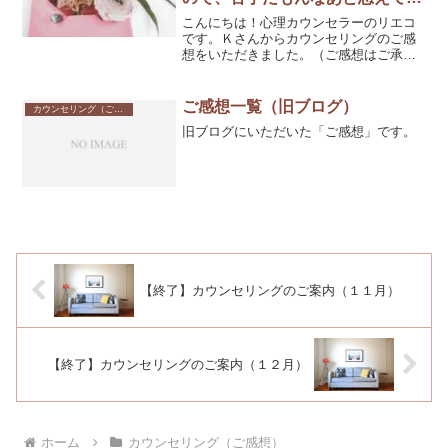
ッとしています【ご感想】
こんにちは！心理カウンセラーのリエコ
です。Ｋさんからカウンセリングのご感
想をいただきました。（ご感想はご承諾
いただいたもののみ掲載しています。）
＊「転職活動するにあたり、新しい道を
どんなふうに選択していけばよいのかわ
ご感想一覧（旧ブログ）
カウンセリング（ご感想）
からない」というご相談で...
旧ブログにいただいた「ご感想」です。
【終了】カウンセリングのご案内（１１月）
【終了】カウンセリングのご案内（１２月）
ホーム
カウンセリング（ご感想）