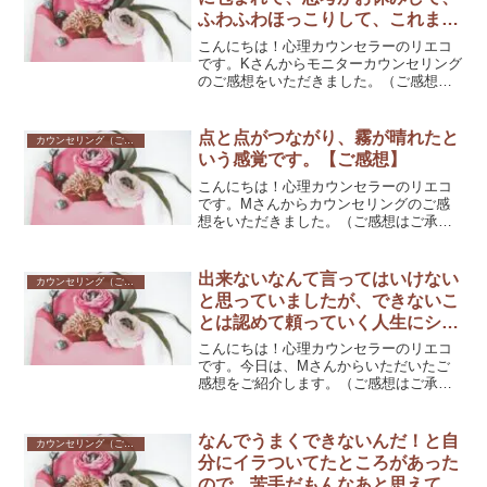
ふわふわほっこりして、これまで
にない安心感がありました。【ご
こんにちは！心理カウンセラーのリエコ
感想】
です。Kさんからモニターカウンセリング
のご感想をいただきました。（ご感想は
ご承諾いただいたもののみ掲載していま
す。）＊始まりは「しんどくて無気力な
状態から抜け出したい」というご相談で
点と点がつながり、霧が晴れたと
カウンセリング（ご感想）
したが、燃え尽きに至る...
いう感覚です。【ご感想】
こんにちは！心理カウンセラーのリエコ
です。Mさんからカウンセリングのご感
想をいただきました。（ご感想はご承諾
いただいたもののみ掲載しています。）
＊自分の中にあるもやもやの正体を知り
たくて、Mさんは持前の向上心を発揮し
出来ないなんて言ってはいけない
カウンセリング（ご感想）
てあらゆることにトライし...
と思っていましたが、できないこ
とは認めて頼っていく人生にシフ
トしたいと思いました。【ご感
こんにちは！心理カウンセラーのリエコ
想】
です。今日は、Mさんからいただいたご
感想をご紹介します。（ご感想はご承諾
いただいたもののみ掲載しています。）
＊頑張りすぎの過労で休職し「もうすぐ
復帰」というタイミングでセッションに
なんでうまくできないんだ！と自
カウンセリング（ご感想）
きてくださいました。どん...
分にイラついてたところがあった
ので、苦手だもんなあと思えてホ